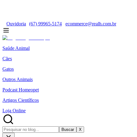
Ouvidoria
(67) 99965-5174
ecommerce@realh.com.br
Saúde Animal
Cães
Gatos
Outros Animais
Podcast Homeopet
Artigos Científicos
Loja Online
Buscar
X