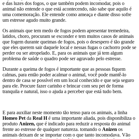
e das luzes dos fogos, o que também podem incomodar, pois o
animal não entende o que está acontecendo, não sabe que aquilo é
uma comemoração. Ele entende como ameaça e diante disso sofre
um estresse agudo muito grande.
Os animais que tem medo de fogos podem apresentar tremedeira,
latidos, choro, procuram se esconder e tem muitos casos de animais
que fogem durante queimas de fogos, pois o desespero é tão grande
que eles querem sair daquele local e nessas fugas o cachorro pode se
perder ou ser atropelado. E, para os animais que já tem algum
problema de saúde o quadro pode ser agravado pelo estresse.
Durante a queima de fogos é importante que as pessoas fiquem
calmas, para então poder acalmar o animal, você pode mantê-lo
dentro de casa se possível em um local conhecido e que seja seguro
para ele. Procure fazer carinho e brincar com seu pet de forma
tranquila e natural, isso o ajuda a perceber que está tudo bem.
E para auxiliar neste momento tão tenso para os animais, a linha
Homeo Pet
da
Real H
é uma importante aliada, pois disponibiliza o
produto
Anizen,
que é indicado para reduzir a resposta do animal
frente ao estresse de qualquer natureza. tomando o
Anizen
os
animais deixam de se importar com o que tanto incomodava. Vão