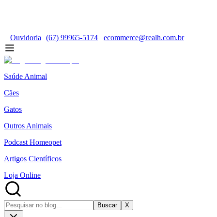
Ouvidoria
(67) 99965-5174
ecommerce@realh.com.br
Saúde Animal
Cães
Gatos
Outros Animais
Podcast Homeopet
Artigos Científicos
Loja Online
Buscar
X