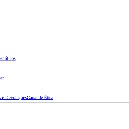
entíficos
ar
s e Devoluções
Canal de Ética