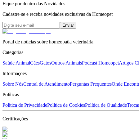
Fique por dentro das Novidades
Cadastre-se e receba novidades exclusivas da Homeopet
Enviar
Portal de notícias sobre homeopatia veterinária
Categorias
Saúde Animal
Cães
Gatos
Outros Animais
Podcast Homeopet
Artigos Ci
Informações
Sobre Nós
Central de Atendimento
Perguntas Frequentes
Onde Encontr
Políticas
Política de Privacidade
Política de Cookies
Política de Qualidade
Troca
Certificações