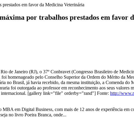
 prestados em favor da Medicina Veterinária
máxima por trabalhos prestados em favor d
o de Janeiro (RJ), o 37º Conbravet (Congresso Brasileiro de Medicin
al foi homenageado pelo Conselho Superior da Ordem do Mérito da Med
ria no Brasil, já havia recebido, da mesma instituição, a Comenda do 
ia foi outorgada ao professor em reconhecimento aos seus valores mora
e internacional. [gallery link="file" orderby="rand"] Fonte:
http://www.r
 MBA em Digital Business, com mais de 12 anos de experiência em com
 seja no livro Poeira Branca, onde...