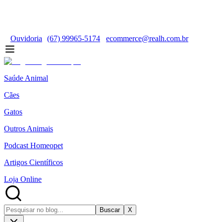
Ouvidoria
(67) 99965-5174
ecommerce@realh.com.br
Saúde Animal
Cães
Gatos
Outros Animais
Podcast Homeopet
Artigos Científicos
Loja Online
Buscar
X