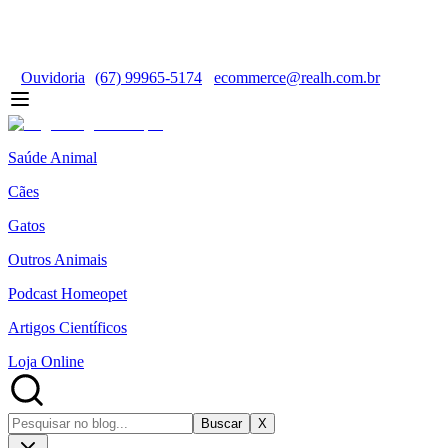
Ouvidoria
(67) 99965-5174
ecommerce@realh.com.br
Saúde Animal
Cães
Gatos
Outros Animais
Podcast Homeopet
Artigos Científicos
Loja Online
Buscar
X