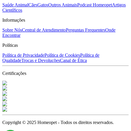
Saúde Animal
Cães
Gatos
Outros Animais
Podcast Homeopet
Artigos
Científicos
Informações
Sobre Nós
Central de Atendimento
Perguntas Frequentes
Onde
Encontrar
Políticas
Política de Privacidade
Política de Cookies
Política de
Qualidade
Trocas e Devoluções
Canal de Ética
Certificações
Copyright © 2025 Homeopet - Todos os direitos reservados.