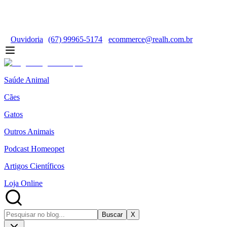
Ouvidoria
(67) 99965-5174
ecommerce@realh.com.br
Saúde Animal
Cães
Gatos
Outros Animais
Podcast Homeopet
Artigos Científicos
Loja Online
Buscar
X