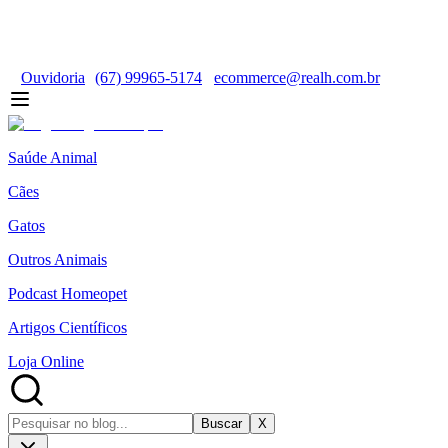
Ouvidoria
(67) 99965-5174
ecommerce@realh.com.br
Saúde Animal
Cães
Gatos
Outros Animais
Podcast Homeopet
Artigos Científicos
Loja Online
Buscar
X