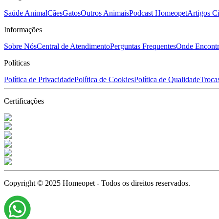
Saúde Animal
Cães
Gatos
Outros Animais
Podcast Homeopet
Artigos Ci
Informações
Sobre Nós
Central de Atendimento
Perguntas Frequentes
Onde Encontr
Políticas
Política de Privacidade
Política de Cookies
Política de Qualidade
Troca
Certificações
Copyright © 2025 Homeopet - Todos os direitos reservados.