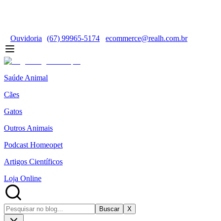
Ouvidoria
(67) 99965-5174
ecommerce@realh.com.br
Saúde Animal
Cães
Gatos
Outros Animais
Podcast Homeopet
Artigos Científicos
Loja Online
Buscar
X