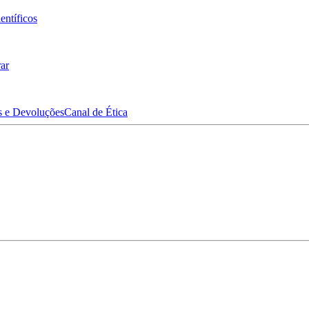
entíficos
ar
s e Devoluções
Canal de Ética