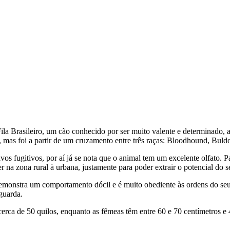
Fila Brasileiro, um cão conhecido por ser muito valente e determinado, a
as foi a partir de um cruzamento entre três raças: Bloodhound, Buldog I
avos fugitivos, por aí já se nota que o animal tem um excelente olfato.
r na zona rural à urbana, justamente para poder extrair o potencial do seu
, demonstra um comportamento dócil e é muito obediente às ordens do s
 guarda.
cerca de 50 quilos, enquanto as fêmeas têm entre 60 e 70 centímetros e 