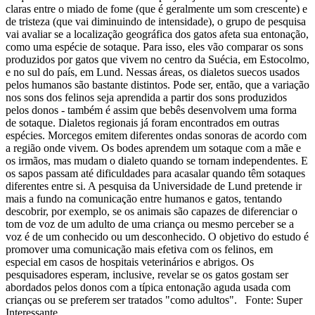
claras entre o miado de fome (que é geralmente um som crescente) e
de tristeza (que vai diminuindo de intensidade), o grupo de pesquisa
vai avaliar se a localização geográfica dos gatos afeta sua entonação,
como uma espécie de sotaque. Para isso, eles vão comparar os sons
produzidos por gatos que vivem no centro da Suécia, em Estocolmo,
e no sul do país, em Lund. Nessas áreas, os dialetos suecos usados
pelos humanos são bastante distintos. Pode ser, então, que a variação
nos sons dos felinos seja aprendida a partir dos sons produzidos
pelos donos - também é assim que bebês desenvolvem uma forma
de sotaque. Dialetos regionais já foram encontrados em outras
espécies. Morcegos emitem diferentes ondas sonoras de acordo com
a região onde vivem. Os bodes aprendem um sotaque com a mãe e
os irmãos, mas mudam o dialeto quando se tornam independentes. E
os sapos passam até dificuldades para acasalar quando têm sotaques
diferentes entre si. A pesquisa da Universidade de Lund pretende ir
mais a fundo na comunicação entre humanos e gatos, tentando
descobrir, por exemplo, se os animais são capazes de diferenciar o
tom de voz de um adulto de uma criança ou mesmo perceber se a
voz é de um conhecido ou um desconhecido. O objetivo do estudo é
promover uma comunicação mais efetiva com os felinos, em
especial em casos de hospitais veterinários e abrigos. Os
pesquisadores esperam, inclusive, revelar se os gatos gostam ser
abordados pelos donos com a típica entonação aguda usada com
crianças ou se preferem ser tratados "como adultos". Fonte: Super
Interessante