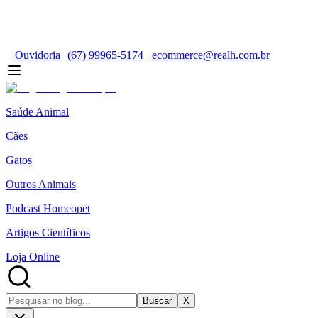
Ouvidoria
(67) 99965-5174
ecommerce@realh.com.br
Saúde Animal
Cães
Gatos
Outros Animais
Podcast Homeopet
Artigos Científicos
Loja Online
Buscar
X