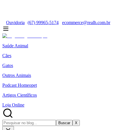
Ouvidoria
(67) 99965-5174
ecommerce@realh.com.br
Saúde Animal
Cães
Gatos
Outros Animais
Podcast Homeopet
Artigos Científicos
Loja Online
Buscar
X