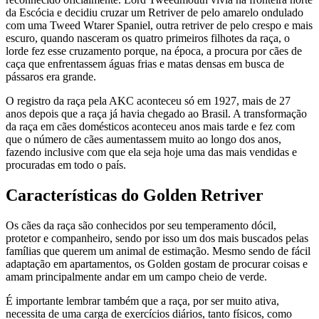
da Escócia e decidiu cruzar um Retriver de pelo amarelo ondulado
com uma Tweed Wtarer Spaniel, outra retriver de pelo crespo e mais
escuro, quando nasceram os quatro primeiros filhotes da raça, o
lorde fez esse cruzamento porque, na época, a procura por cães de
caça que enfrentassem águas frias e matas densas em busca de
pássaros era grande.
O registro da raça pela AKC aconteceu só em 1927, mais de 27
anos depois que a raça já havia chegado ao Brasil. A transformação
da raça em cães domésticos aconteceu anos mais tarde e fez com
que o número de cães aumentassem muito ao longo dos anos,
fazendo inclusive com que ela seja hoje uma das mais vendidas e
procuradas em todo o país.
Características do Golden Retriver
Os cães da raça são conhecidos por seu temperamento dócil,
protetor e companheiro, sendo por isso um dos mais buscados pelas
famílias que querem um animal de estimação. Mesmo sendo de fácil
adaptação em apartamentos, os Golden gostam de procurar coisas e
amam principalmente andar em um campo cheio de verde.
É importante lembrar também que a raça, por ser muito ativa,
necessita de uma carga de exercícios diários, tanto físicos, como