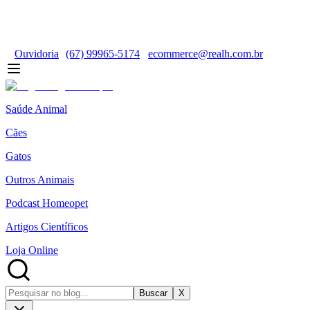
Ouvidoria
(67) 99965-5174
ecommerce@realh.com.br
Saúde Animal
Cães
Gatos
Outros Animais
Podcast Homeopet
Artigos Científicos
Loja Online
Buscar
X