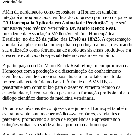
veterinária.
Além da participação como expositora, a Homeopet também
integrará a programação científica do congresso por meio da palestra
"A Homeopatia Aplicada em Animais de Produção"
, que será
ministrada pelo médico-veterinário
Dr. Mario Renck Real
,
presidente da
Associação Médico-Veterinária Homeopática
Brasileira
, no dia
23 de julho
, das
17h40 às 18h25
. A apresentação
abordará a aplicação da homeopatia na produção animal, destacando
sua utilização como ferramenta de apoio aos sistemas produtivos e a
crescente evolução da especialidade no cenário veterinário.
A participação do Dr. Mario Renck Real reforça o compromisso da
Homeopet com a produção e a disseminação do conhecimento
científico, além de evidenciar sua atuação no fortalecimento da
homeopatia veterinária no Brasil. À frente da AMVHB, o
palestrante tem contribuído para o desenvolvimento técnico da
especialidade, incentivando a pesquisa, a formação profissional e o
diálogo científico dentro da medicina veterinária.
Durante os três dias de congresso, a equipe da Homeopet também
estará presente para receber médicos-veterinários, estudantes e
parceiros, promovendo a troca de experiências e apresentando
soluções voltadas à saúde animal por meio da homeopatia.
A participação no Medvep Internacional reafirma o compromisso da