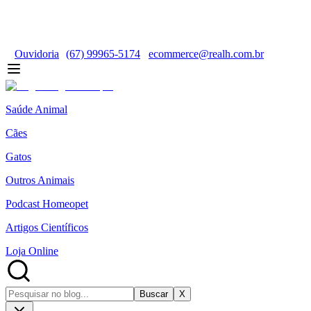
Ouvidoria
(67) 99965-5174
ecommerce@realh.com.br
Saúde Animal
Cães
Gatos
Outros Animais
Podcast Homeopet
Artigos Científicos
Loja Online
Buscar
X