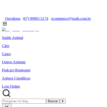
Ouvidoria
(67) 99965-5174
ecommerce@realh.com.br
Saúde Animal
Cães
Gatos
Outros Animais
Podcast Homeopet
Artigos Científicos
Loja Online
Buscar
X