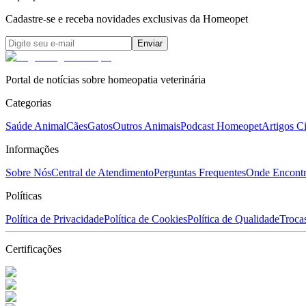
Cadastre-se e receba novidades exclusivas da Homeopet
Enviar
Portal de notícias sobre homeopatia veterinária
Categorias
Saúde Animal
Cães
Gatos
Outros Animais
Podcast Homeopet
Artigos Ci
Informações
Sobre Nós
Central de Atendimento
Perguntas Frequentes
Onde Encontr
Políticas
Política de Privacidade
Política de Cookies
Política de Qualidade
Troca
Certificações