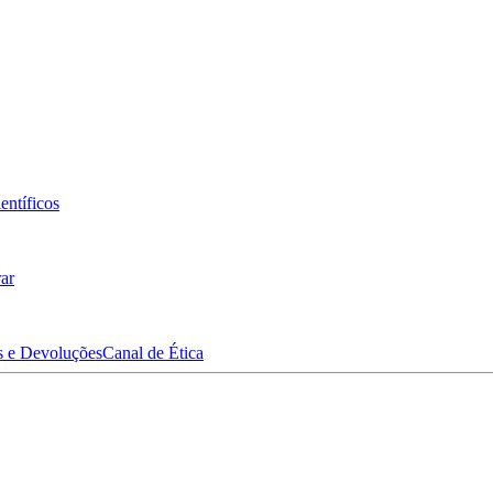
entíficos
ar
s e Devoluções
Canal de Ética