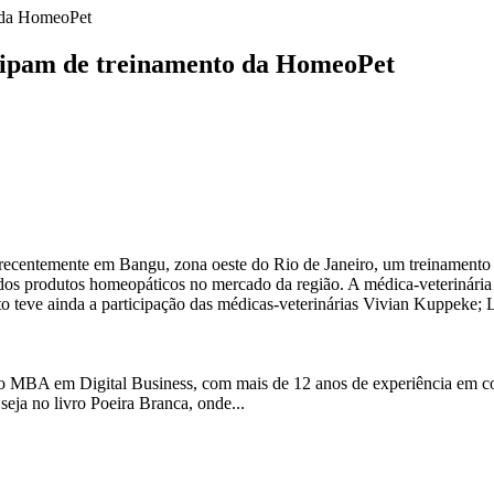
o da HomeoPet
icipam de treinamento da HomeoPet
o recentemente em Bangu, zona oeste do Rio de Janeiro, um treinament
o dos produtos homeopáticos no mercado da região. A médica-veterinári
 teve ainda a participação das médicas-veterinárias Vivian Kuppeke; Li
 MBA em Digital Business, com mais de 12 anos de experiência em com
 seja no livro Poeira Branca, onde...