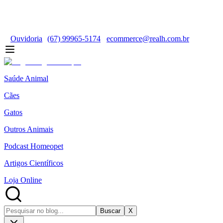
Ouvidoria
(67) 99965-5174
ecommerce@realh.com.br
Saúde Animal
Cães
Gatos
Outros Animais
Podcast Homeopet
Artigos Científicos
Loja Online
Buscar
X