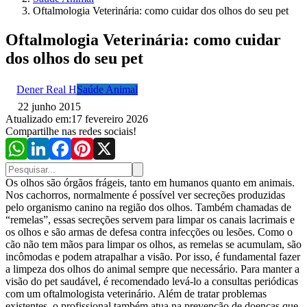
Oftalmologia Veterinária: como cuidar dos olhos do seu pet
Oftalmologia Veterinária: como cuidar
dos olhos do seu pet
Dener Real H
Saúde Animal
22 junho 2015
Atualizado em:
17 fevereiro 2026
Compartilhe nas redes sociais!
Os olhos são órgãos frágeis, tanto em humanos quanto em animais.
Nos cachorros, normalmente é possível ver secreções produzidas
pelo organismo canino na região dos olhos. Também chamadas de
“remelas”, essas secreções servem para limpar os canais lacrimais e
os olhos e são armas de defesa contra infecções ou lesões. Como o
cão não tem mãos para limpar os olhos, as remelas se acumulam, são
incômodas e podem atrapalhar a visão. Por isso, é fundamental fazer
a limpeza dos olhos do animal sempre que necessário. Para manter a
visão do pet saudável, é recomendado levá-lo a consultas periódicas
com um oftalmologista veterinário. Além de tratar problemas
existentes, o profissional também atua na prevenção de doenças que