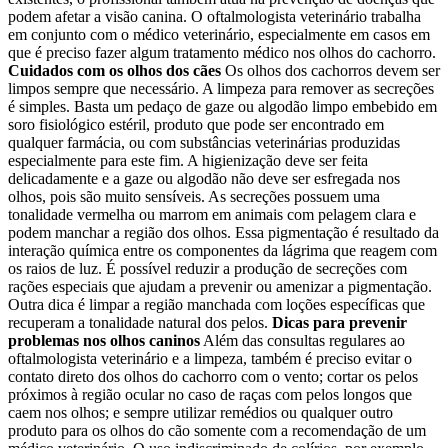
podem afetar a visão canina. O oftalmologista veterinário trabalha
em conjunto com o médico veterinário, especialmente em casos em
que é preciso fazer algum tratamento médico nos olhos do cachorro.
Cuidados com os olhos dos cães
Os olhos dos cachorros devem ser
limpos sempre que necessário. A limpeza para remover as secreções
é simples. Basta um pedaço de gaze ou algodão limpo embebido em
soro fisiológico estéril, produto que pode ser encontrado em
qualquer farmácia, ou com substâncias veterinárias produzidas
especialmente para este fim. A higienização deve ser feita
delicadamente e a gaze ou algodão não deve ser esfregada nos
olhos, pois são muito sensíveis. As secreções possuem uma
tonalidade vermelha ou marrom em animais com pelagem clara e
podem manchar a região dos olhos. Essa pigmentação é resultado da
interação química entre os componentes da lágrima que reagem com
os raios de luz. É possível reduzir a produção de secreções com
rações especiais que ajudam a prevenir ou amenizar a pigmentação.
Outra dica é limpar a região manchada com loções específicas que
recuperam a tonalidade natural dos pelos.
Dicas para prevenir
problemas nos olhos caninos
Além das consultas regulares ao
oftalmologista veterinário e a limpeza, também é preciso evitar o
contato direto dos olhos do cachorro com o vento; cortar os pelos
próximos à região ocular no caso de raças com pelos longos que
caem nos olhos; e sempre utilizar remédios ou qualquer outro
produto para os olhos do cão somente com a recomendação de um