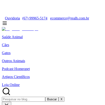
Ouvidoria
(67) 99965-5174
ecommerce@realh.com.br
Saúde Animal
Cães
Gatos
Outros Animais
Podcast Homeopet
Artigos Científicos
Loja Online
Buscar
X