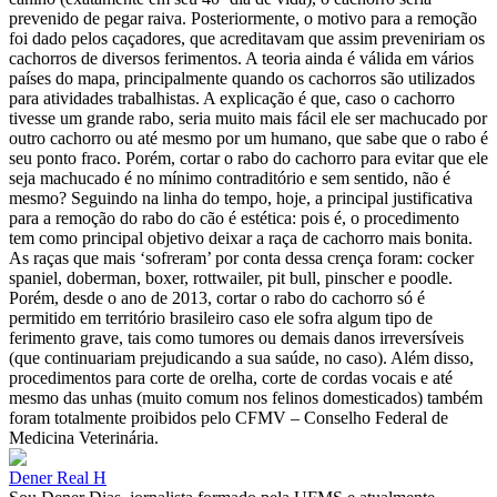
prevenido de pegar raiva. Posteriormente, o motivo para a remoção
foi dado pelos caçadores, que acreditavam que assim preveniriam os
cachorros de diversos ferimentos. A teoria ainda é válida em vários
países do mapa, principalmente quando os cachorros são utilizados
para atividades trabalhistas. A explicação é que, caso o cachorro
tivesse um grande rabo, seria muito mais fácil ele ser machucado por
outro cachorro ou até mesmo por um humano, que sabe que o rabo é
seu ponto fraco. Porém, cortar o rabo do cachorro para evitar que ele
seja machucado é no mínimo contraditório e sem sentido, não é
mesmo? Seguindo na linha do tempo, hoje, a principal justificativa
para a remoção do rabo do cão é estética: pois é, o procedimento
tem como principal objetivo deixar a raça de cachorro mais bonita.
As raças que mais ‘sofreram’ por conta dessa crença foram: cocker
spaniel, doberman, boxer, rottwailer, pit bull, pinscher e poodle.
Porém, desde o ano de 2013, cortar o rabo do cachorro só é
permitido em território brasileiro caso ele sofra algum tipo de
ferimento grave, tais como tumores ou demais danos irreversíveis
(que continuariam prejudicando a sua saúde, no caso). Além disso,
procedimentos para corte de orelha, corte de cordas vocais e até
mesmo das unhas (muito comum nos felinos domesticados) também
foram totalmente proibidos pelo CFMV – Conselho Federal de
Medicina Veterinária.
Dener Real H