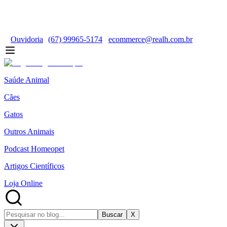
Ouvidoria
(67) 99965-5174
ecommerce@realh.com.br
Saúde Animal
Cães
Gatos
Outros Animais
Podcast Homeopet
Artigos Científicos
Loja Online
Buscar
X