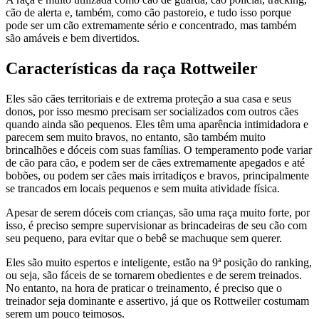
cão de alerta e, também, como cão pastoreio, e tudo isso porque
pode ser um cão extremamente sério e concentrado, mas também
são amáveis e bem divertidos.
Características da raça Rottweiler
Eles são cães territoriais e de extrema proteção a sua casa e seus
donos, por isso mesmo precisam ser socializados com outros cães
quando ainda são pequenos. Eles têm uma aparência intimidadora e
parecem sem muito bravos, no entanto, são também muito
brincalhões e dóceis com suas famílias. O temperamento pode variar
de cão para cão, e podem ser de cães extremamente apegados e até
bobões, ou podem ser cães mais irritadiços e bravos, principalmente
se trancados em locais pequenos e sem muita atividade física.
Apesar de serem dóceis com crianças, são uma raça muito forte, por
isso, é preciso sempre supervisionar as brincadeiras de seu cão com
seu pequeno, para evitar que o bebê se machuque sem querer.
Eles são muito espertos e inteligente, estão na 9ª posição do ranking,
ou seja, são fáceis de se tornarem obedientes e de serem treinados.
No entanto, na hora de praticar o treinamento, é preciso que o
treinador seja dominante e assertivo, já que os Rottweiler costumam
serem um pouco teimosos.