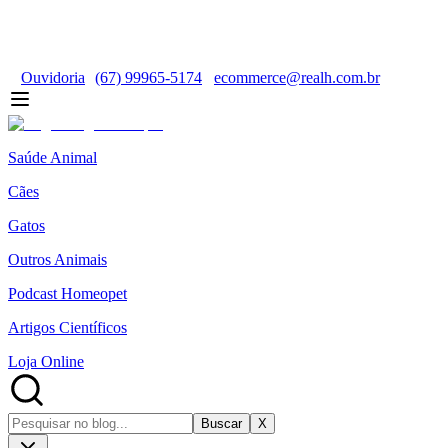
Ouvidoria
(67) 99965-5174
ecommerce@realh.com.br
Saúde Animal
Cães
Gatos
Outros Animais
Podcast Homeopet
Artigos Científicos
Loja Online
Buscar
X