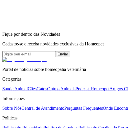
Fique por dentro das Novidades
Cadastre-se e receba novidades exclusivas da Homeopet
Enviar
Portal de notícias sobre homeopatia veterinária
Categorias
Saúde Animal
Cães
Gatos
Outros Animais
Podcast Homeopet
Artigos Ci
Informações
Sobre Nós
Central de Atendimento
Perguntas Frequentes
Onde Encontr
Políticas
Política de Privacidade
Política de Cookies
Política de Qualidade
Troca