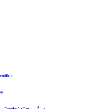
entíficos
ar
s e Devoluções
Canal de Ética