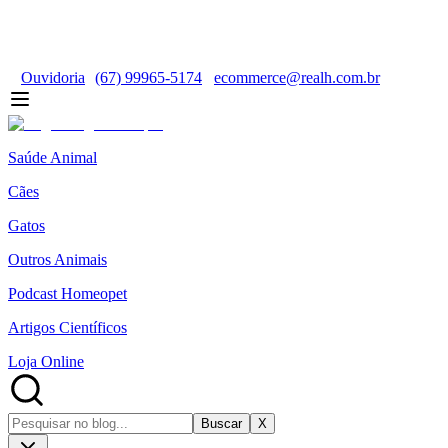
Ouvidoria
(67) 99965-5174
ecommerce@realh.com.br
Saúde Animal
Cães
Gatos
Outros Animais
Podcast Homeopet
Artigos Científicos
Loja Online
Buscar
X