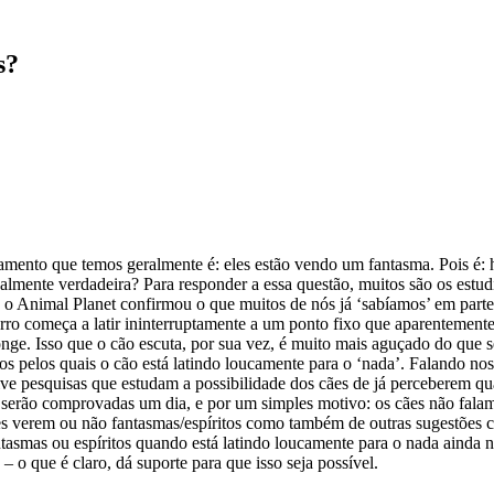
s?
mento que temos geralmente é: eles estão vendo um fantasma. Pois é: h
almente verdadeira? Para responder a essa questão, muitos são os estudi
 Animal Planet confirmou o que muitos de nós já ‘sabíamos’ em partes:
rro começa a latir ininterruptamente a um ponto fixo que aparentement
nge. Isso que o cão escuta, por sua vez, é muito mais aguçado do que 
 pelos quais o cão está latindo loucamente para o ‘nada’. Falando nos
ive pesquisas que estudam a possibilidade dos cães de já perceberem 
te serão comprovadas um dia, e por um simples motivo: os cães não fala
 cães verem ou não fantasmas/espíritos como também de outras sugestões 
fantasmas ou espíritos quando está latindo loucamente para o nada aind
 o que é claro, dá suporte para que isso seja possível.