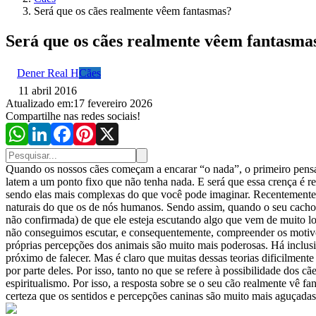
Será que os cães realmente vêem fantasmas?
Será que os cães realmente vêem fantasma
Dener Real H
Cães
11 abril 2016
Atualizado em:
17 fevereiro 2026
Compartilhe nas redes sociais!
Quando os nossos cães começam a encarar “o nada”, o primeiro pensa
latem a um ponto fixo que não tenha nada. E será que essa crença é re
sendo elas mais complexas do que você pode imaginar. Recentemente o
naturais do que os de nós humanos. Sendo assim, quando o seu cacho
não confirmada) de que ele esteja escutando algo que vem de muito lo
não conseguimos escutar, e consequentemente, compreender os motivos
próprias percepções dos animais são muito mais poderosas. Há inclus
próximo de falecer. Mas é claro que muitas dessas teorias dificilmen
por parte deles. Por isso, tanto no que se refere à possibilidade dos
espiritualismo. Por isso, a resposta sobre se o seu cão realmente vê 
certeza que os sentidos e percepções caninas são muito mais aguçadas –