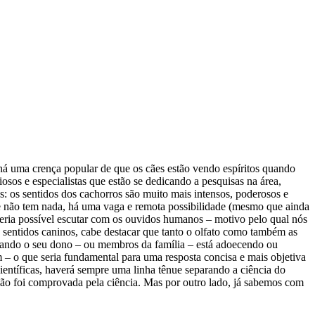
á uma crença popular de que os cães estão vendo espíritos quando
osos e especialistas que estão se dedicando a pesquisas na área,
 os sentidos dos cachorros são muito mais intensos, poderosos e
e não tem nada, há uma vaga e remota possibilidade (mesmo que ainda
seria possível escutar com os ouvidos humanos – motivo pelo qual nós
 sentidos caninos, cabe destacar que tanto o olfato como também as
quando o seu dono – ou membros da família – está adoecendo ou
m – o que seria fundamental para uma resposta concisa e mais objetiva
científicas, haverá sempre uma linha tênue separando a ciência do
a não foi comprovada pela ciência. Mas por outro lado, já sabemos com