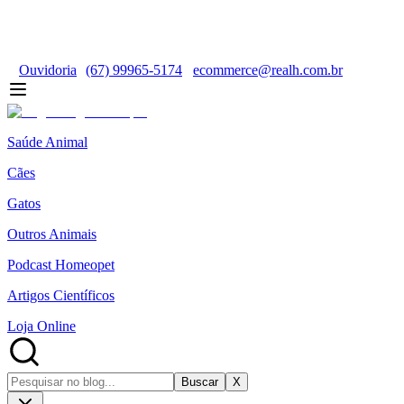
Ouvidoria
(67) 99965-5174
ecommerce@realh.com.br
Saúde Animal
Cães
Gatos
Outros Animais
Podcast Homeopet
Artigos Científicos
Loja Online
Buscar
X