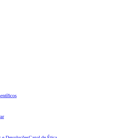
entíficos
ar
s e Devoluções
Canal de Ética