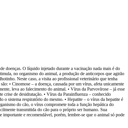
 de doenças. O líquido injetado durante a vacinação nada mais é do
stimula, no organismo do animal, a produção de anticorpos que agirão
hotinho. Neste caso, a visita ao profissional veterinário que tenha
mo são: • Cinomose – a doença, causada por um vírus, afeta unicamente
ente, leva ao falecimento do animal. • Vírus da Parvovírose – já esse
te crise de desidratação. • Vírus da Parainfluenza – conhecido
o sistema respiratório do mesmo. • Hepatite – o vírus da hepatite é
rganismo do cão, o vírus compromete toda a função hepática do
acilmente transmitida do cão para o próprio ser humano. Sua
nte importante e recomendável, porém, lembre-se que o animal só pode