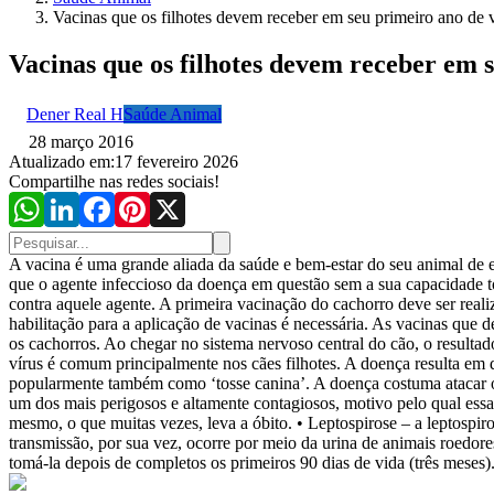
Vacinas que os filhotes devem receber em seu primeiro ano de 
Vacinas que os filhotes devem receber em 
Dener Real H
Saúde Animal
28 março 2016
Atualizado em:
17 fevereiro 2026
Compartilhe nas redes sociais!
A vacina é uma grande aliada da saúde e bem-estar do seu animal de e
que o agente infeccioso da doença em questão sem a sua capacidade to
contra aquele agente. A primeira vacinação do cachorro deve ser realiza
habilitação para a aplicação de vacinas é necessária. As vacinas que 
os cachorros. Ao chegar no sistema nervoso central do cão, o resultad
vírus é comum principalmente nos cães filhotes. A doença resulta em di
popularmente também como ‘tosse canina’. A doença costuma atacar o 
um dos mais perigosos e altamente contagiosos, motivo pelo qual ess
mesmo, o que muitas vezes, leva a óbito. • Leptospirose – a leptospi
transmissão, por sua vez, ocorre por meio da urina de animais roedor
tomá-la depois de completos os primeiros 90 dias de vida (três meses)