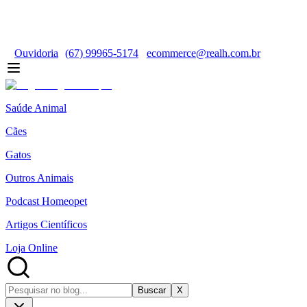
Ouvidoria
(67) 99965-5174
ecommerce@realh.com.br
Saúde Animal
Cães
Gatos
Outros Animais
Podcast Homeopet
Artigos Científicos
Loja Online
Buscar
X