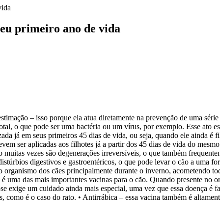
vida
seu primeiro ano de vida
stimação – isso porque ela atua diretamente na prevenção de uma série
tal, o que pode ser uma bactéria ou um vírus, por exemplo. Esse ato e
da já em seus primeiros 45 dias de vida, ou seja, quando ele ainda é fil
devem ser aplicadas aos filhotes já a partir dos 45 dias de vida do mes
o muitas vezes são degenerações irreversíveis, o que também frequentem
stúrbios digestivos e gastroentéricos, o que pode levar o cão a uma for
organismo dos cães principalmente durante o inverno, acometendo todo 
a é uma das mais importantes vacinas para o cão. Quando presente no o
rose exige um cuidado ainda mais especial, uma vez que essa doença é f
es, como é o caso do rato. • Antirrábica – essa vacina também é altame
.