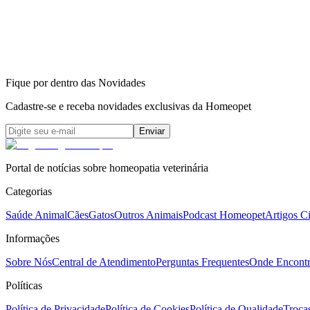
Fique por dentro das Novidades
Cadastre-se e receba novidades exclusivas da Homeopet
Enviar
Portal de notícias sobre homeopatia veterinária
Categorias
Saúde Animal
Cães
Gatos
Outros Animais
Podcast Homeopet
Artigos Ci
Informações
Sobre Nós
Central de Atendimento
Perguntas Frequentes
Onde Encontr
Políticas
Política de Privacidade
Política de Cookies
Política de Qualidade
Troca