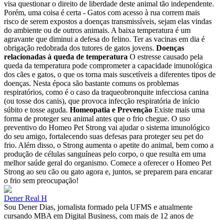
visa questionar o direito de liberdade deste animal tão independente.
Porém, uma coisa é certa - Gatos com acesso à rua correm mais
risco de serem expostos a doenças transmissíveis, sejam elas vindas
do ambiente ou de outros animais. A baixa temperatura é um
agravante que diminui a defesa do felino. Ter as vacinas em dia é
obrigação redobrada dos tutores de gatos jovens.
Doenças
relacionadas à queda de temperatura
O estresse causado pela
queda da temperatura pode comprometer a capacidade imunológica
dos cães e gatos, o que os torna mais suscetíveis a diferentes tipos de
doenças. Nesta época são bastante comuns os problemas
respiratórios, como é o caso da traqueobronquite infecciosa canina
(ou tosse dos canis), que provoca infecção respiratória de início
súbito e tosse aguda.
Homeopatia e Prevenção
Existe mais uma
forma de proteger seu animal antes que o frio chegue. O uso
preventivo do Homeo Pet Strong vai ajudar o sistema imunológico
do seu amigo, fortalecendo suas defesas para proteger seu pet do
frio. Além disso, o Strong aumenta o apetite do animal, bem como a
produção de células sanguíneas pelo corpo, o que resulta em uma
melhor saúde geral do organismo. Comece a oferecer o Homeo Pet
Strong ao seu cão ou gato agora e, juntos, se preparem para encarar
o frio sem preocupação!
Dener Real H
Sou Dener Dias, jornalista formado pela UFMS e atualmente
cursando MBA em Digital Business, com mais de 12 anos de