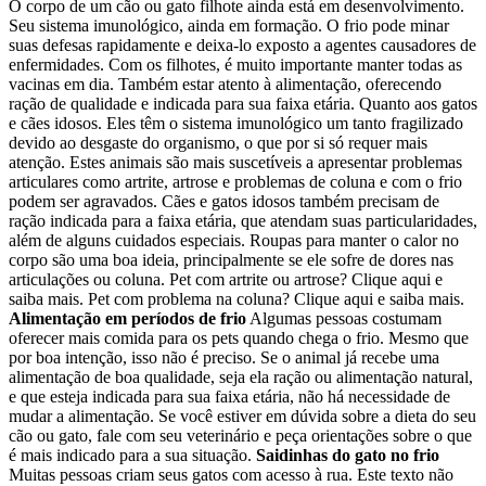
O corpo de um cão ou gato filhote ainda está em desenvolvimento.
Seu sistema imunológico, ainda em formação. O frio pode minar
suas defesas rapidamente e deixa-lo exposto a agentes causadores de
enfermidades. Com os filhotes, é muito importante manter todas as
vacinas em dia. Também estar atento à alimentação, oferecendo
ração de qualidade e indicada para sua faixa etária. Quanto aos gatos
e cães idosos. Eles têm o sistema imunológico um tanto fragilizado
devido ao desgaste do organismo, o que por si só requer mais
atenção. Estes animais são mais suscetíveis a apresentar problemas
articulares como artrite, artrose e problemas de coluna e com o frio
podem ser agravados. Cães e gatos idosos também precisam de
ração indicada para a faixa etária, que atendam suas particularidades,
além de alguns cuidados especiais. Roupas para manter o calor no
corpo são uma boa ideia, principalmente se ele sofre de dores nas
articulações ou coluna. Pet com artrite ou artrose? Clique aqui e
saiba mais. Pet com problema na coluna? Clique aqui e saiba mais.
Alimentação em períodos de frio
Algumas pessoas costumam
oferecer mais comida para os pets quando chega o frio. Mesmo que
por boa intenção, isso não é preciso. Se o animal já recebe uma
alimentação de boa qualidade, seja ela ração ou alimentação natural,
e que esteja indicada para sua faixa etária, não há necessidade de
mudar a alimentação. Se você estiver em dúvida sobre a dieta do seu
cão ou gato, fale com seu veterinário e peça orientações sobre o que
é mais indicado para a sua situação.
Saidinhas do gato no frio
Muitas pessoas criam seus gatos com acesso à rua. Este texto não