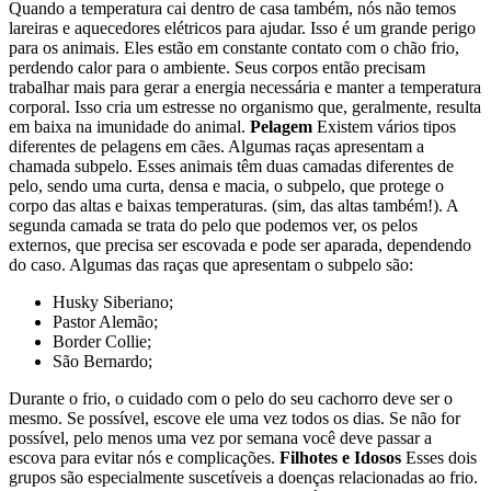
Quando a temperatura cai dentro de casa também, nós não temos
lareiras e aquecedores elétricos para ajudar. Isso é um grande perigo
para os animais. Eles estão em constante contato com o chão frio,
perdendo calor para o ambiente. Seus corpos então precisam
trabalhar mais para gerar a energia necessária e manter a temperatura
corporal. Isso cria um estresse no organismo que, geralmente, resulta
em baixa na imunidade do animal.
Pelagem
Existem vários tipos
diferentes de pelagens em cães. Algumas raças apresentam a
chamada subpelo. Esses animais têm duas camadas diferentes de
pelo, sendo uma curta, densa e macia, o subpelo, que protege o
corpo das altas e baixas temperaturas. (sim, das altas também!). A
segunda camada se trata do pelo que podemos ver, os pelos
externos, que precisa ser escovada e pode ser aparada, dependendo
do caso. Algumas das raças que apresentam o subpelo são:
Husky Siberiano;
Pastor Alemão;
Border Collie;
São Bernardo;
Durante o frio, o cuidado com o pelo do seu cachorro deve ser o
mesmo. Se possível, escove ele uma vez todos os dias. Se não for
possível, pelo menos uma vez por semana você deve passar a
escova para evitar nós e complicações.
Filhotes e Idosos
Esses dois
grupos são especialmente suscetíveis a doenças relacionadas ao frio.