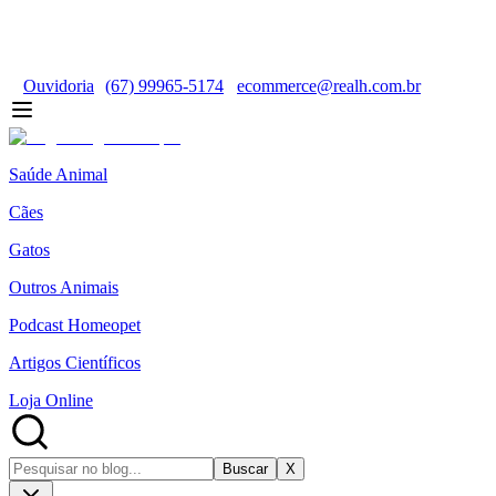
Ouvidoria
(67) 99965-5174
ecommerce@realh.com.br
Saúde Animal
Cães
Gatos
Outros Animais
Podcast Homeopet
Artigos Científicos
Loja Online
Buscar
X